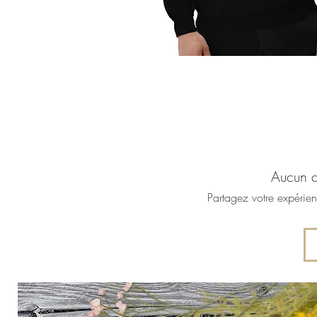
Aucun a
Partagez votre expérien