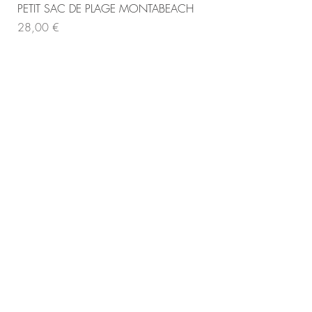
PETIT SAC DE PLAGE MONTABEACH
Prix
28,00 €
Copyright © ™ ® 2016 Montabeach n° National de dépot de marque 